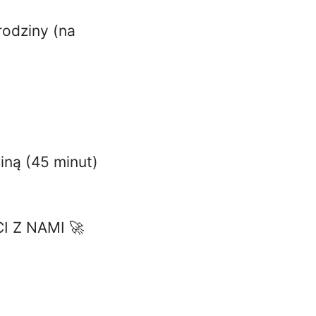
rodziny (na
iną (45 minut)
I Z NAMI 🚀