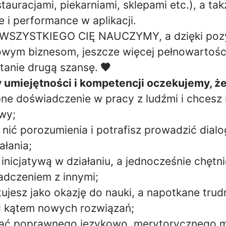
tauracjami, piekarniami, sklepami etc.), a ta
 i performance w aplikacji.
, WSZYSTKIEGO CIĘ NAUCZYMY, a dzięki po
nowym biznesom, jeszcze więcej pełnowartoś
anie drugą szansę.
🧡
 umiejętności i kompetencji oczekujemy, że
ne doświadczenie w pracy z ludźmi i chcesz
owy;
nić porozumienia i potrafisz prowadzić dialo
ałania;
inicjatywą w działaniu, a jednocześnie chętnie
adczeniem z innymi;
ujesz jako okazję do nauki, a napotkane trud
d kątem nowych rozwiązań;
sać poprawnego językowo, merytorycznego ma