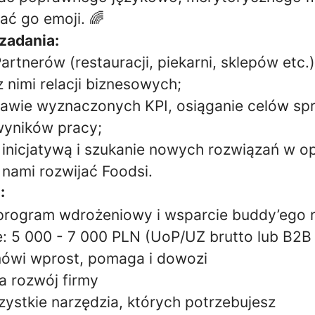
ać go emoji. 🌈
zadania:
rtnerów (restauracji, piekarni, sklepów etc.)
 nimi relacji biznesowych;
tawie wyznaczonych KPI, osiąganie celów sp
wyników pracy;
inicjatywą i szukanie nowych rozwiązań w op
 nami rozwijać Foodsi.
:
rogram wdrożeniowy i wsparcie buddy’ego n
 5 000 - 7 000 PLN (UoP/UZ brutto lub B2B 
mówi wprost, pomaga i dowozi
a rozwój firmy
stkie narzędzia, których potrzebujesz