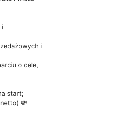
 i
rzedażowych i
arciu o cele,
a start;
netto) 💸