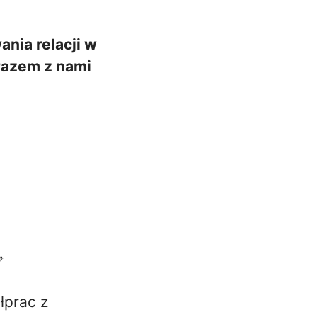
nia relacji w
 razem z nami

łprac z