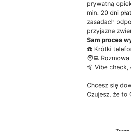
prywatną opiek
min. 20 dni pł
zasadach odpo
przyjazne zwi
Sam proces wy
☎️ Krótki telef
🧑‍💻 Rozmowa 
🤙 Vibe check,
Chcesz się dow
Czujesz, że t
Team