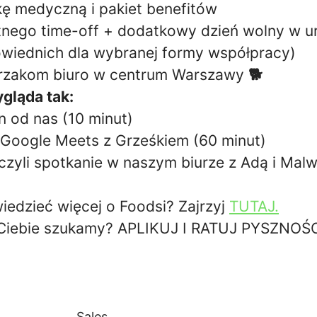
ę medyczną i pakiet benefitów
atnego time-off + dodatkowy dzień wolny w u
wiednich dla wybranej formy współpracy)
erzakom biuro w centrum Warszawy
🐕
gląda tak:
on od nas (10 minut)
Google Meets z Grześkiem (60 minut)
 czyli spotkanie w naszym biurze z Adą i Malw
iedzieć więcej o Foodsi? Zajrzyj
TUTAJ.
o Ciebie szukamy? APLIKUJ I RATUJ PYSZNOŚC
Sales