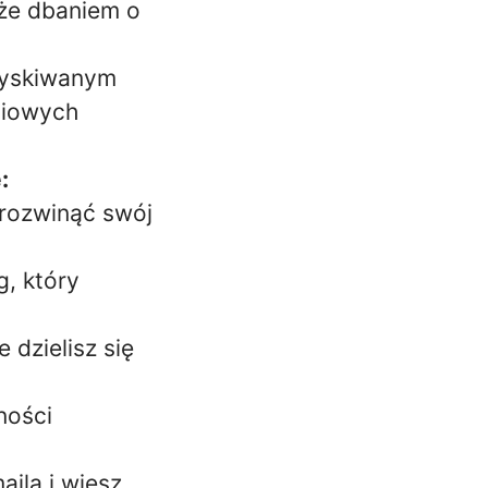
kże dbaniem o
zyskiwanym
ciowych
:
 rozwinąć swój
g, który
 dzielisz się
ności
ila i wiesz