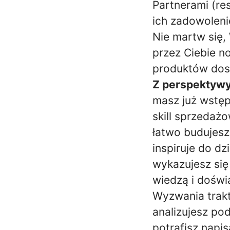
Partnerami (res
ich zadowolenie
Nie martw się
przez Ciebie 
produktów dost
Z perspektywy
masz już wstęp
skill sprzedaż
łatwo budujesz 
inspiruje do dzi
wykazujesz się 
wiedzą i doświ
Wyzwania trakt
analizujesz po
potrafisz napi